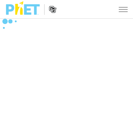
搜
索
PhET
Website
仿真程序
网
Navigation
站
All Sims
STUDIO
物理
About Studio
TEACHING
Customizable Sims
数学
浏览
搜索
Start a Free Trial
化学
分享你的活动
INITIATIVES
Purchase a License
地球科学
Activity Contribution Guidelines
Inclusive Design
登录/注册
生物
Virtual Workshops
PhET Global
登录/注册
Professional Learning with PhET
翻译仿真程序
Data Fluency