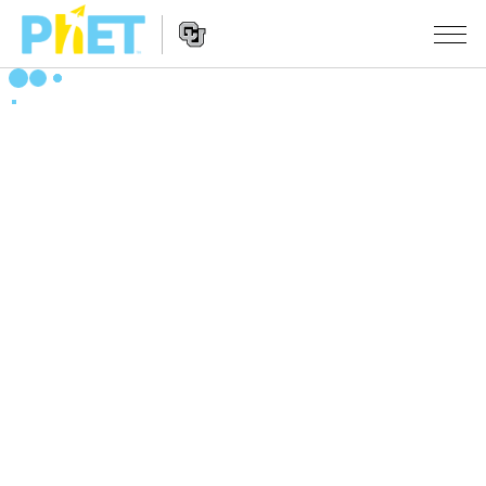
搜
索
PhET
Website
仿真程序
网
Navigation
站
All Sims
STUDIO
物理
About Studio
TEACHING
Customizable Sims
数学
浏览
搜索
Start a Free Trial
化学
分享你的活动
INITIATIVES
Purchase a License
地球科学
Activity Contribution Guidelines
Inclusive Design
登录/注册
生物
Virtual Workshops
PhET Global
登录/注册
Professional Learning with PhET
翻译仿真程序
Data Fluency