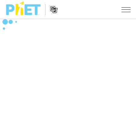
搜
索
PhET
Website
仿真程序
网
Navigation
站
All Sims
STUDIO
物理
About Studio
TEACHING
Customizable Sims
数学
浏览
搜索
Start a Free Trial
化学
分享你的活动
INITIATIVES
Purchase a License
地球科学
Activity Contribution Guidelines
Inclusive Design
登录/注册
生物
Virtual Workshops
PhET Global
登录/注册
Professional Learning with PhET
翻译仿真程序
Data Fluency