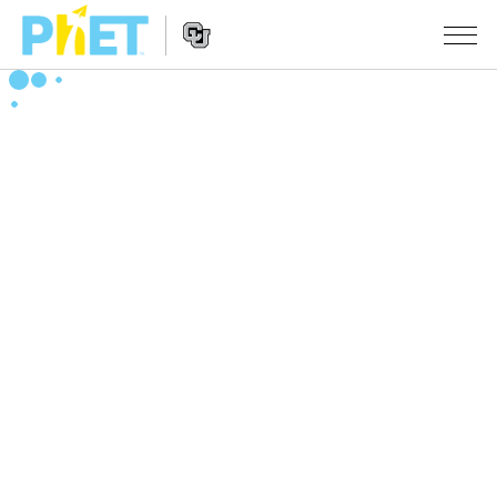
搜
索
PhET
Website
仿真程序
网
Navigation
站
All Sims
STUDIO
物理
About Studio
TEACHING
Customizable Sims
数学
浏览
搜索
Start a Free Trial
化学
分享你的活动
INITIATIVES
Purchase a License
地球科学
Activity Contribution Guidelines
Inclusive Design
登录/注册
生物
Virtual Workshops
PhET Global
登录/注册
Professional Learning with PhET
翻译仿真程序
Data Fluency