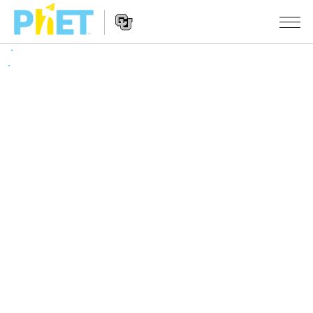
搜
索
PhET
Website
仿真程序
网
Navigation
站
All Sims
STUDIO
物理
About Studio
TEACHING
Customizable Sims
数学
浏览
搜索
Start a Free Trial
化学
分享你的活动
INITIATIVES
Purchase a License
地球科学
Activity Contribution Guidelines
Inclusive Design
登录/注册
生物
Virtual Workshops
PhET Global
登录/注册
Professional Learning with PhET
翻译仿真程序
Data Fluency