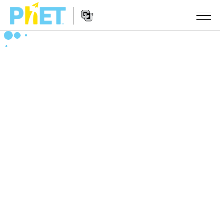
搜
索
PhET
Website
仿真程序
网
Navigation
站
All Sims
STUDIO
物理
About Studio
TEACHING
Customizable Sims
数学
浏览
搜索
Start a Free Trial
化学
分享你的活动
INITIATIVES
Purchase a License
地球科学
Activity Contribution Guidelines
Inclusive Design
登录/注册
生物
Virtual Workshops
PhET Global
登录/注册
Professional Learning with PhET
翻译仿真程序
Data Fluency