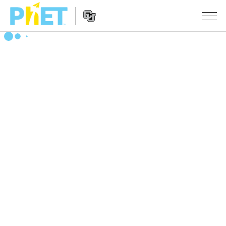
搜
索
PhET
Website
仿真程序
网
Navigation
站
All Sims
STUDIO
物理
About Studio
TEACHING
Customizable Sims
数学
浏览
搜索
Start a Free Trial
化学
分享你的活动
INITIATIVES
Purchase a License
地球科学
Activity Contribution Guidelines
Inclusive Design
登录/注册
生物
Virtual Workshops
PhET Global
登录/注册
Professional Learning with PhET
翻译仿真程序
Data Fluency