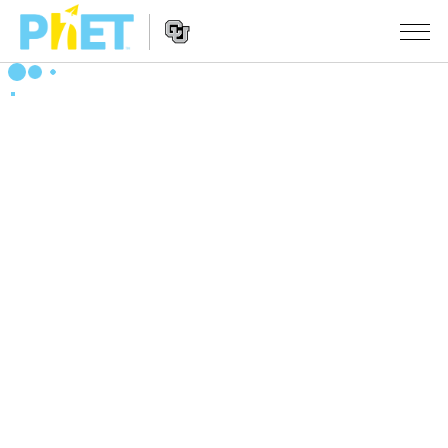
搜
索
PhET
Website
仿真程序
网
Navigation
站
All Sims
STUDIO
物理
About Studio
TEACHING
Customizable Sims
数学
浏览
搜索
Start a Free Trial
化学
分享你的活动
INITIATIVES
Purchase a License
地球科学
Activity Contribution Guidelines
Inclusive Design
登录/注册
生物
Virtual Workshops
PhET Global
登录/注册
Professional Learning with PhET
翻译仿真程序
Data Fluency