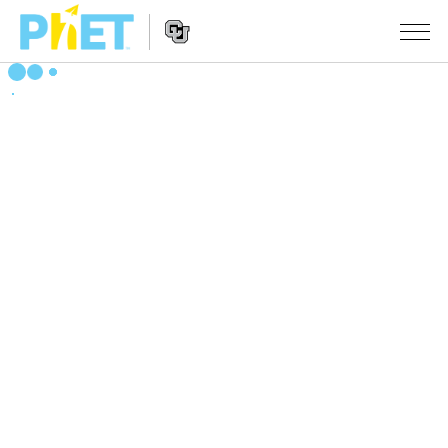
搜
索
PhET
Website
仿真程序
网
Navigation
站
All Sims
STUDIO
物理
About Studio
TEACHING
Customizable Sims
数学
浏览
搜索
Start a Free Trial
化学
分享你的活动
INITIATIVES
Purchase a License
地球科学
Activity Contribution Guidelines
Inclusive Design
登录/注册
生物
Virtual Workshops
PhET Global
登录/注册
Professional Learning with PhET
翻译仿真程序
Data Fluency