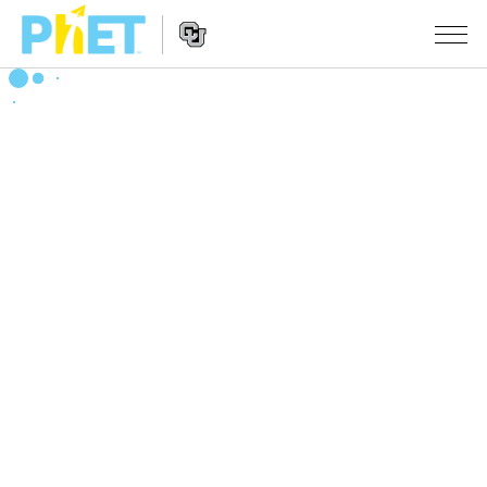
搜
索
PhET
Website
仿真程序
网
Navigation
站
All Sims
STUDIO
物理
About Studio
TEACHING
Customizable Sims
数学
浏览
搜索
Start a Free Trial
化学
分享你的活动
INITIATIVES
Purchase a License
地球科学
Activity Contribution Guidelines
Inclusive Design
登录/注册
生物
Virtual Workshops
PhET Global
登录/注册
Professional Learning with PhET
翻译仿真程序
Data Fluency