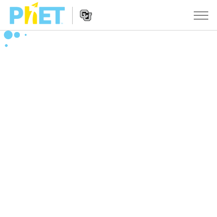
搜
索
PhET
Website
仿真程序
网
Navigation
站
All Sims
STUDIO
物理
About Studio
TEACHING
Customizable Sims
数学
浏览
搜索
Start a Free Trial
化学
分享你的活动
INITIATIVES
Purchase a License
地球科学
Activity Contribution Guidelines
Inclusive Design
登录/注册
生物
Virtual Workshops
PhET Global
登录/注册
Professional Learning with PhET
翻译仿真程序
Data Fluency