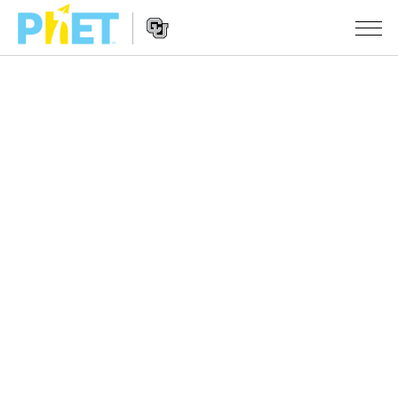
搜
索
PhET
Website
仿真程序
网
Navigation
站
All Sims
STUDIO
物理
About Studio
TEACHING
Customizable Sims
数学
浏览
搜索
Start a Free Trial
化学
分享你的活动
INITIATIVES
Purchase a License
地球科学
Activity Contribution Guidelines
Inclusive Design
登录/注册
生物
Virtual Workshops
PhET Global
登录/注册
Professional Learning with PhET
翻译仿真程序
Data Fluency