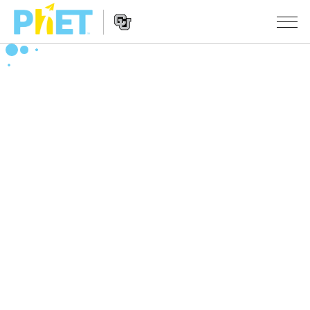
搜
索
PhET
Website
仿真程序
网
Navigation
站
All Sims
STUDIO
物理
About Studio
TEACHING
Customizable Sims
数学
浏览
搜索
Start a Free Trial
化学
分享你的活动
INITIATIVES
Purchase a License
地球科学
Activity Contribution Guidelines
Inclusive Design
登录/注册
生物
Virtual Workshops
PhET Global
登录/注册
Professional Learning with PhET
翻译仿真程序
Data Fluency