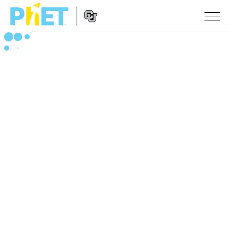
搜
索
PhET
Website
仿真程序
网
Navigation
站
All Sims
STUDIO
物理
About Studio
TEACHING
Customizable Sims
数学
浏览
搜索
Start a Free Trial
化学
分享你的活动
INITIATIVES
Purchase a License
地球科学
Activity Contribution Guidelines
Inclusive Design
登录/注册
生物
Virtual Workshops
PhET Global
登录/注册
Professional Learning with PhET
翻译仿真程序
Data Fluency