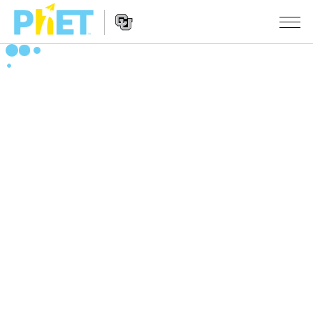
搜
索
PhET
Website
仿真程序
网
Navigation
站
All Sims
STUDIO
物理
About Studio
TEACHING
Customizable Sims
数学
浏览
搜索
Start a Free Trial
化学
分享你的活动
INITIATIVES
Purchase a License
地球科学
Activity Contribution Guidelines
Inclusive Design
登录/注册
生物
Virtual Workshops
PhET Global
登录/注册
Professional Learning with PhET
翻译仿真程序
Data Fluency