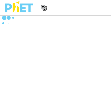
搜
索
PhET
Website
仿真程序
网
Navigation
站
All Sims
STUDIO
物理
About Studio
TEACHING
Customizable Sims
数学
浏览
搜索
Start a Free Trial
化学
分享你的活动
INITIATIVES
Purchase a License
地球科学
Activity Contribution Guidelines
Inclusive Design
登录/注册
生物
Virtual Workshops
PhET Global
登录/注册
Professional Learning with PhET
翻译仿真程序
Data Fluency