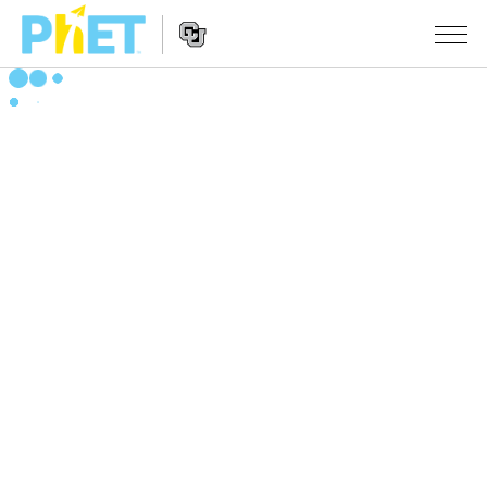
搜
索
PhET
Website
仿真程序
网
Navigation
站
All Sims
STUDIO
物理
About Studio
TEACHING
Customizable Sims
数学
浏览
搜索
Start a Free Trial
化学
分享你的活动
INITIATIVES
Purchase a License
地球科学
Activity Contribution Guidelines
Inclusive Design
登录/注册
生物
Virtual Workshops
PhET Global
登录/注册
Professional Learning with PhET
翻译仿真程序
Data Fluency