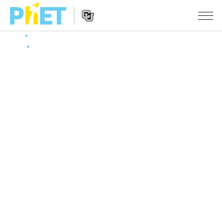
搜
索
PhET
Website
仿真程序
网
Navigation
站
All Sims
STUDIO
物理
About Studio
TEACHING
Customizable Sims
数学
浏览
搜索
Start a Free Trial
化学
分享你的活动
INITIATIVES
Purchase a License
地球科学
Activity Contribution Guidelines
Inclusive Design
登录/注册
生物
Virtual Workshops
PhET Global
登录/注册
Professional Learning with PhET
翻译仿真程序
Data Fluency