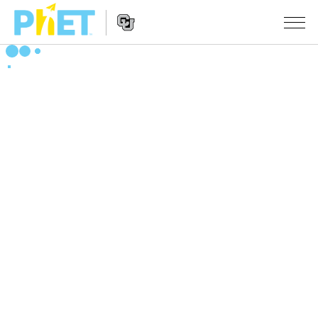
搜
索
PhET
Website
仿真程序
网
Navigation
站
All Sims
STUDIO
物理
About Studio
TEACHING
Customizable Sims
数学
浏览
搜索
Start a Free Trial
化学
分享你的活动
INITIATIVES
Purchase a License
地球科学
Activity Contribution Guidelines
Inclusive Design
登录/注册
生物
Virtual Workshops
PhET Global
登录/注册
Professional Learning with PhET
翻译仿真程序
Data Fluency