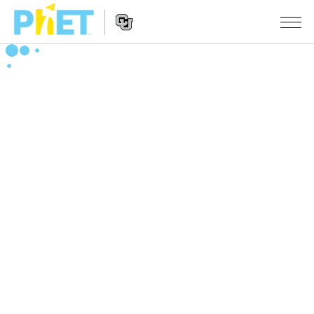
搜
索
PhET
Website
仿真程序
网
Navigation
站
All Sims
STUDIO
物理
About Studio
TEACHING
Customizable Sims
数学
浏览
搜索
Start a Free Trial
化学
分享你的活动
INITIATIVES
Purchase a License
地球科学
Activity Contribution Guidelines
Inclusive Design
登录/注册
生物
Virtual Workshops
PhET Global
登录/注册
Professional Learning with PhET
翻译仿真程序
Data Fluency