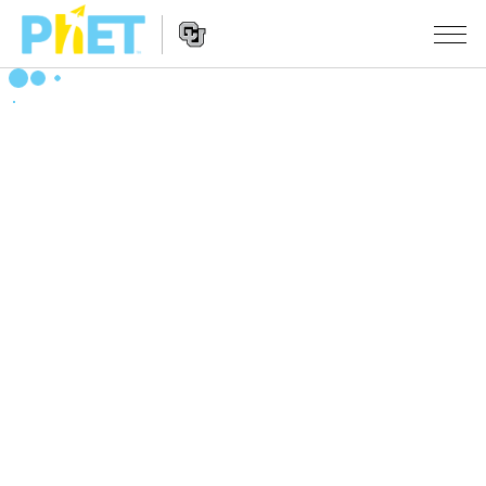
搜
索
PhET
Website
仿真程序
网
Navigation
站
All Sims
STUDIO
物理
About Studio
TEACHING
Customizable Sims
数学
浏览
搜索
Start a Free Trial
化学
分享你的活动
INITIATIVES
Purchase a License
地球科学
Activity Contribution Guidelines
Inclusive Design
登录/注册
生物
Virtual Workshops
PhET Global
登录/注册
Professional Learning with PhET
翻译仿真程序
Data Fluency