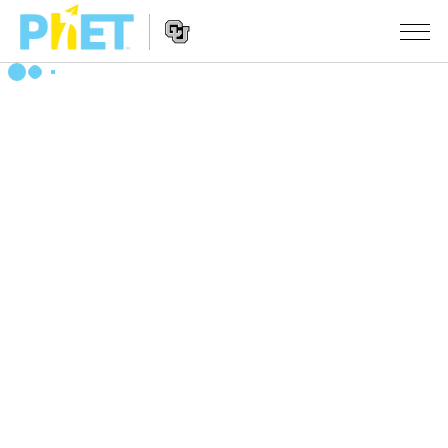
搜
索
PhET
Website
仿真程序
网
Navigation
站
All Sims
STUDIO
物理
About Studio
TEACHING
Customizable Sims
数学
浏览
搜索
Start a Free Trial
化学
分享你的活动
INITIATIVES
Purchase a License
地球科学
Activity Contribution Guidelines
Inclusive Design
登录/注册
生物
Virtual Workshops
PhET Global
登录/注册
Professional Learning with PhET
翻译仿真程序
Data Fluency