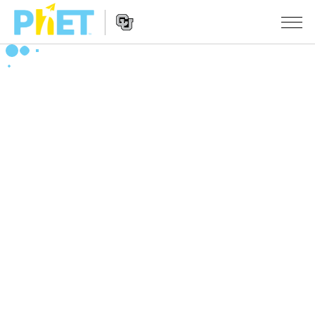
搜
索
PhET
Website
仿真程序
网
Navigation
站
All Sims
STUDIO
物理
About Studio
TEACHING
Customizable Sims
数学
浏览
搜索
Start a Free Trial
化学
分享你的活动
INITIATIVES
Purchase a License
地球科学
Activity Contribution Guidelines
Inclusive Design
登录/注册
生物
Virtual Workshops
PhET Global
登录/注册
Professional Learning with PhET
翻译仿真程序
Data Fluency