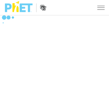
搜
索
PhET
Website
仿真程序
网
Navigation
站
All Sims
STUDIO
物理
About Studio
TEACHING
Customizable Sims
数学
浏览
搜索
Start a Free Trial
化学
分享你的活动
INITIATIVES
Purchase a License
地球科学
Activity Contribution Guidelines
Inclusive Design
登录/注册
生物
Virtual Workshops
PhET Global
登录/注册
Professional Learning with PhET
翻译仿真程序
Data Fluency