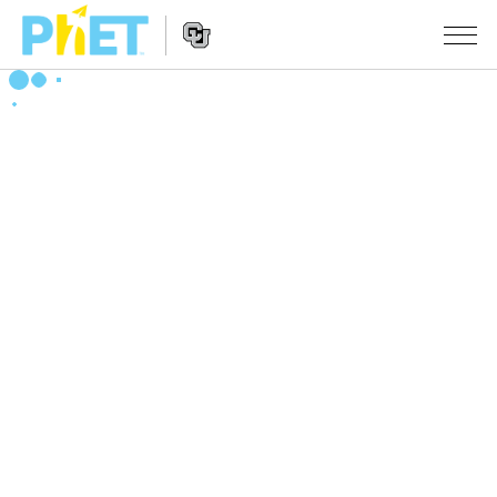
搜
索
PhET
Website
仿真程序
网
Navigation
站
All Sims
STUDIO
物理
About Studio
TEACHING
Customizable Sims
数学
浏览
搜索
Start a Free Trial
化学
分享你的活动
INITIATIVES
Purchase a License
地球科学
Activity Contribution Guidelines
Inclusive Design
登录/注册
生物
Virtual Workshops
PhET Global
登录/注册
Professional Learning with PhET
翻译仿真程序
Data Fluency