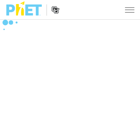
搜
索
PhET
Website
仿真程序
网
Navigation
站
All Sims
STUDIO
物理
About Studio
TEACHING
Customizable Sims
数学
浏览
搜索
Start a Free Trial
化学
分享你的活动
INITIATIVES
Purchase a License
地球科学
Activity Contribution Guidelines
Inclusive Design
登录/注册
生物
Virtual Workshops
PhET Global
登录/注册
Professional Learning with PhET
翻译仿真程序
Data Fluency