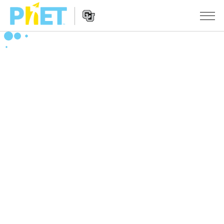
搜
索
PhET
Website
仿真程序
网
Navigation
站
All Sims
STUDIO
物理
About Studio
TEACHING
Customizable Sims
数学
浏览
搜索
Start a Free Trial
化学
分享你的活动
INITIATIVES
Purchase a License
地球科学
Activity Contribution Guidelines
Inclusive Design
登录/注册
生物
Virtual Workshops
PhET Global
登录/注册
Professional Learning with PhET
翻译仿真程序
Data Fluency