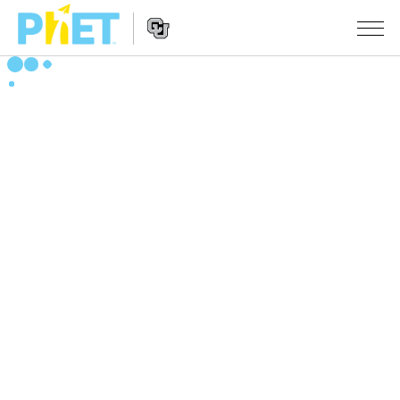
搜
索
PhET
Website
仿真程序
网
Navigation
站
All Sims
STUDIO
物理
About Studio
TEACHING
Customizable Sims
数学
浏览
搜索
Start a Free Trial
化学
分享你的活动
INITIATIVES
Purchase a License
地球科学
Activity Contribution Guidelines
Inclusive Design
登录/注册
生物
Virtual Workshops
PhET Global
登录/注册
Professional Learning with PhET
翻译仿真程序
Data Fluency