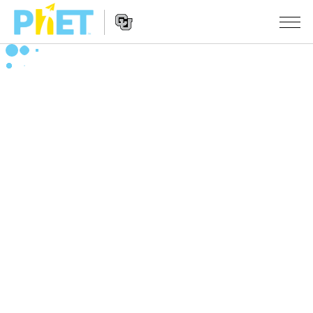
搜
索
PhET
Website
仿真程序
网
Navigation
站
All Sims
STUDIO
物理
About Studio
TEACHING
Customizable Sims
数学
浏览
搜索
Start a Free Trial
化学
分享你的活动
INITIATIVES
Purchase a License
地球科学
Activity Contribution Guidelines
Inclusive Design
登录/注册
生物
Virtual Workshops
PhET Global
登录/注册
Professional Learning with PhET
翻译仿真程序
Data Fluency