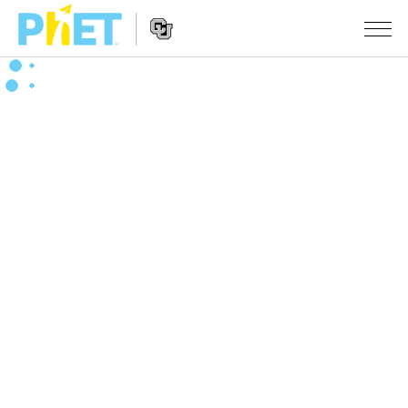
搜
索
PhET
Website
仿真程序
网
Navigation
站
All Sims
STUDIO
物理
About Studio
TEACHING
Customizable Sims
数学
浏览
搜索
Start a Free Trial
化学
分享你的活动
INITIATIVES
Purchase a License
地球科学
Activity Contribution Guidelines
Inclusive Design
登录/注册
生物
Virtual Workshops
PhET Global
登录/注册
Professional Learning with PhET
翻译仿真程序
Data Fluency