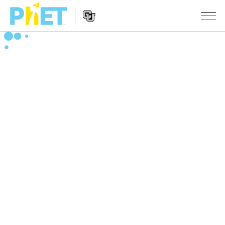
搜
索
PhET
Website
仿真程序
网
Navigation
站
All Sims
STUDIO
物理
About Studio
TEACHING
Customizable Sims
数学
浏览
搜索
Start a Free Trial
化学
分享你的活动
INITIATIVES
Purchase a License
地球科学
Activity Contribution Guidelines
Inclusive Design
登录/注册
生物
Virtual Workshops
PhET Global
登录/注册
Professional Learning with PhET
翻译仿真程序
Data Fluency