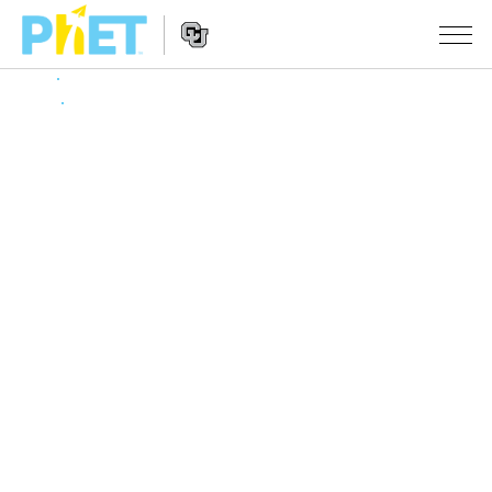
搜
索
PhET
Website
仿真程序
网
Navigation
站
All Sims
STUDIO
物理
About Studio
TEACHING
Customizable Sims
数学
浏览
搜索
Start a Free Trial
化学
分享你的活动
INITIATIVES
Purchase a License
地球科学
Activity Contribution Guidelines
Inclusive Design
登录/注册
生物
Virtual Workshops
PhET Global
登录/注册
Professional Learning with PhET
翻译仿真程序
Data Fluency