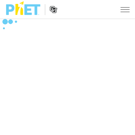
搜
索
PhET
Website
仿真程序
网
Navigation
站
All Sims
STUDIO
物理
About Studio
TEACHING
Customizable Sims
数学
浏览
搜索
Start a Free Trial
化学
分享你的活动
INITIATIVES
Purchase a License
地球科学
Activity Contribution Guidelines
Inclusive Design
登录/注册
生物
Virtual Workshops
PhET Global
登录/注册
Professional Learning with PhET
翻译仿真程序
Data Fluency