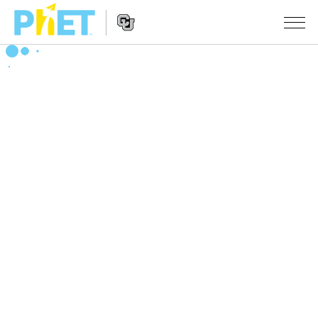
搜
索
PhET
Website
仿真程序
网
Navigation
站
All Sims
STUDIO
物理
About Studio
TEACHING
Customizable Sims
数学
浏览
搜索
Start a Free Trial
化学
分享你的活动
INITIATIVES
Purchase a License
地球科学
Activity Contribution Guidelines
Inclusive Design
登录/注册
生物
Virtual Workshops
PhET Global
登录/注册
Professional Learning with PhET
翻译仿真程序
Data Fluency