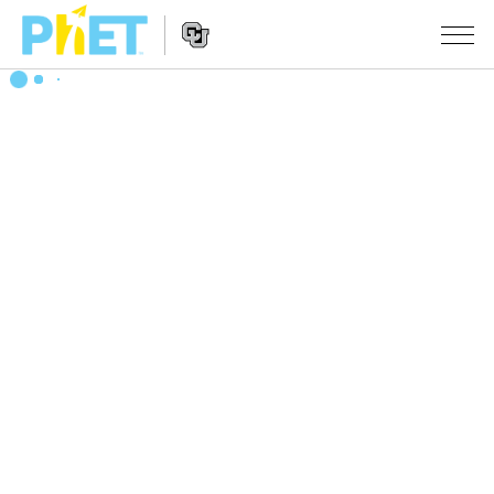
搜
索
PhET
Website
仿真程序
网
Navigation
站
All Sims
STUDIO
物理
About Studio
TEACHING
Customizable Sims
数学
浏览
搜索
Start a Free Trial
化学
分享你的活动
INITIATIVES
Purchase a License
地球科学
Activity Contribution Guidelines
Inclusive Design
登录/注册
生物
Virtual Workshops
PhET Global
登录/注册
Professional Learning with PhET
翻译仿真程序
Data Fluency