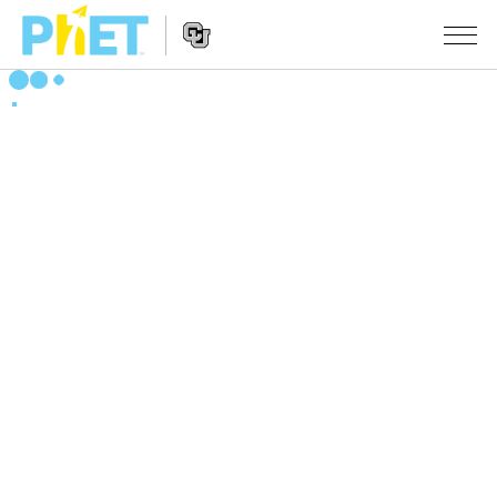
搜
索
PhET
Website
仿真程序
网
Navigation
站
All Sims
STUDIO
物理
About Studio
TEACHING
Customizable Sims
数学
浏览
搜索
Start a Free Trial
化学
分享你的活动
INITIATIVES
Purchase a License
地球科学
Activity Contribution Guidelines
Inclusive Design
登录/注册
生物
Virtual Workshops
PhET Global
登录/注册
Professional Learning with PhET
翻译仿真程序
Data Fluency