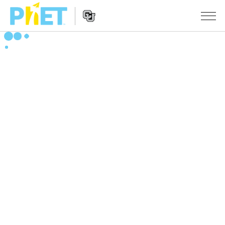
搜
索
PhET
Website
仿真程序
网
Navigation
站
All Sims
STUDIO
物理
About Studio
TEACHING
Customizable Sims
数学
浏览
搜索
Start a Free Trial
化学
分享你的活动
INITIATIVES
Purchase a License
地球科学
Activity Contribution Guidelines
Inclusive Design
登录/注册
生物
Virtual Workshops
PhET Global
登录/注册
Professional Learning with PhET
翻译仿真程序
Data Fluency