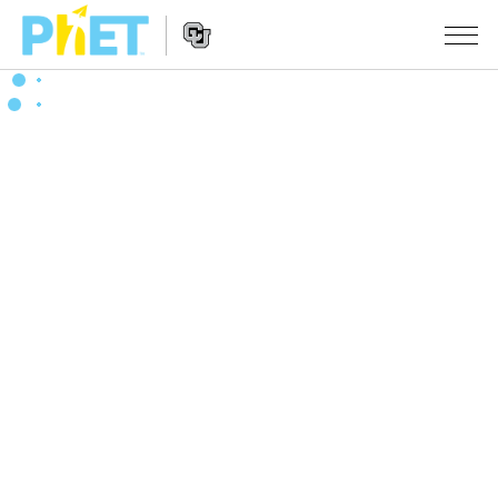
搜
索
PhET
Website
仿真程序
网
Navigation
站
All Sims
STUDIO
物理
About Studio
TEACHING
Customizable Sims
数学
浏览
搜索
Start a Free Trial
化学
分享你的活动
INITIATIVES
Purchase a License
地球科学
Activity Contribution Guidelines
Inclusive Design
登录/注册
生物
Virtual Workshops
PhET Global
登录/注册
Professional Learning with PhET
翻译仿真程序
Data Fluency