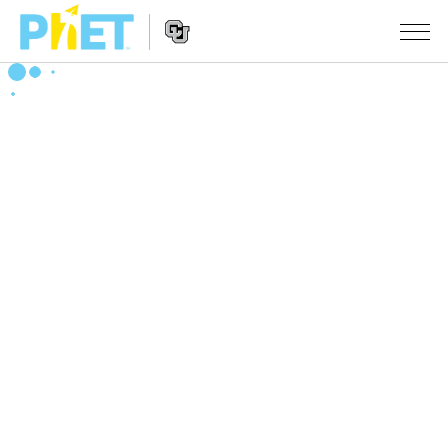
搜
索
PhET
Website
仿真程序
网
Navigation
站
All Sims
STUDIO
物理
About Studio
TEACHING
Customizable Sims
数学
浏览
搜索
Start a Free Trial
化学
分享你的活动
INITIATIVES
Purchase a License
地球科学
Activity Contribution Guidelines
Inclusive Design
登录/注册
生物
Virtual Workshops
PhET Global
登录/注册
Professional Learning with PhET
翻译仿真程序
Data Fluency