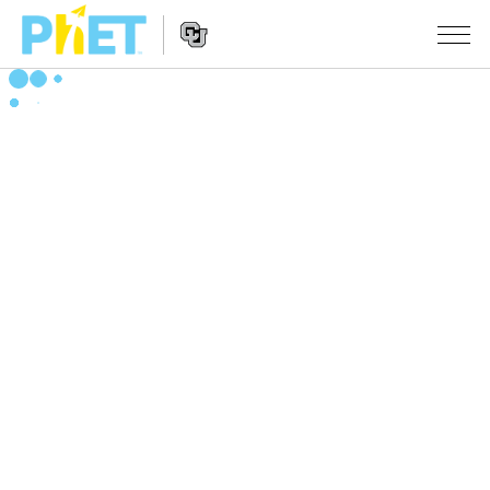
搜
索
PhET
Website
仿真程序
网
Navigation
站
All Sims
STUDIO
物理
About Studio
TEACHING
Customizable Sims
数学
浏览
搜索
Start a Free Trial
化学
分享你的活动
INITIATIVES
Purchase a License
地球科学
Activity Contribution Guidelines
Inclusive Design
登录/注册
生物
Virtual Workshops
PhET Global
登录/注册
Professional Learning with PhET
翻译仿真程序
Data Fluency