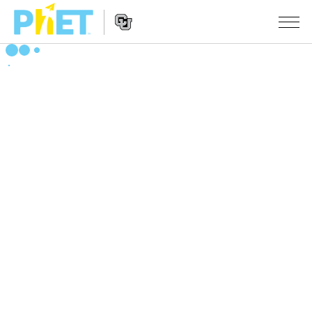
搜
索
PhET
Website
仿真程序
网
Navigation
站
All Sims
STUDIO
物理
About Studio
TEACHING
Customizable Sims
数学
浏览
搜索
Start a Free Trial
化学
分享你的活动
INITIATIVES
Purchase a License
地球科学
Activity Contribution Guidelines
Inclusive Design
登录/注册
生物
Virtual Workshops
PhET Global
登录/注册
Professional Learning with PhET
翻译仿真程序
Data Fluency