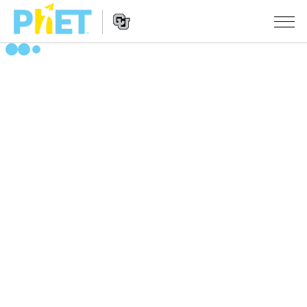
搜
索
PhET
Website
仿真程序
网
Navigation
站
All Sims
STUDIO
物理
About Studio
TEACHING
Customizable Sims
数学
浏览
搜索
Start a Free Trial
化学
分享你的活动
INITIATIVES
Purchase a License
地球科学
Activity Contribution Guidelines
Inclusive Design
登录/注册
生物
Virtual Workshops
PhET Global
登录/注册
Professional Learning with PhET
翻译仿真程序
Data Fluency