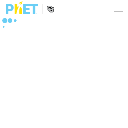
搜
索
PhET
Website
仿真程序
网
Navigation
站
All Sims
STUDIO
物理
About Studio
TEACHING
Customizable Sims
数学
浏览
搜索
Start a Free Trial
化学
分享你的活动
INITIATIVES
Purchase a License
地球科学
Activity Contribution Guidelines
Inclusive Design
登录/注册
生物
Virtual Workshops
PhET Global
登录/注册
Professional Learning with PhET
翻译仿真程序
Data Fluency