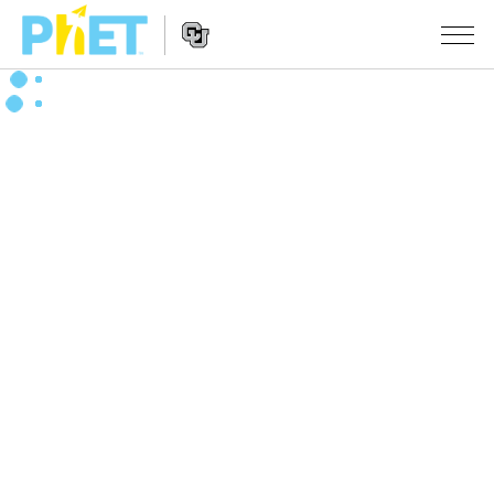
搜
索
PhET
Website
仿真程序
网
Navigation
站
All Sims
STUDIO
物理
About Studio
TEACHING
Customizable Sims
数学
浏览
搜索
Start a Free Trial
化学
分享你的活动
INITIATIVES
Purchase a License
地球科学
Activity Contribution Guidelines
Inclusive Design
登录/注册
生物
Virtual Workshops
PhET Global
登录/注册
Professional Learning with PhET
翻译仿真程序
Data Fluency