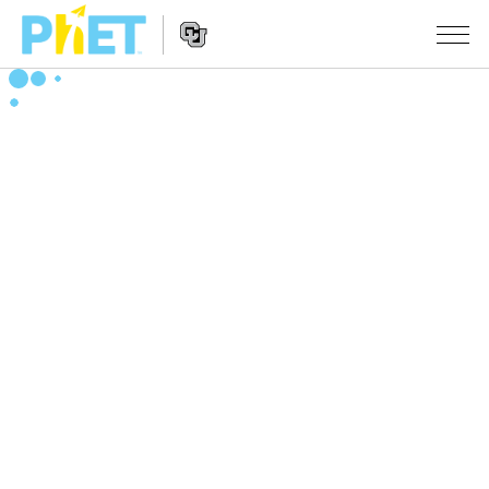
搜
索
PhET
Website
仿真程序
网
Navigation
站
All Sims
STUDIO
物理
About Studio
TEACHING
Customizable Sims
数学
浏览
搜索
Start a Free Trial
化学
分享你的活动
INITIATIVES
Purchase a License
地球科学
Activity Contribution Guidelines
Inclusive Design
登录/注册
生物
Virtual Workshops
PhET Global
登录/注册
Professional Learning with PhET
翻译仿真程序
Data Fluency