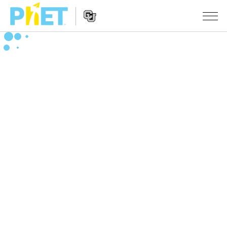
搜
索
PhET
Website
仿真程序
网
Navigation
站
All Sims
STUDIO
物理
About Studio
TEACHING
Customizable Sims
数学
浏览
搜索
Start a Free Trial
化学
分享你的活动
INITIATIVES
Purchase a License
地球科学
Activity Contribution Guidelines
Inclusive Design
登录/注册
生物
Virtual Workshops
PhET Global
登录/注册
Professional Learning with PhET
翻译仿真程序
Data Fluency