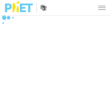
搜
索
PhET
Website
仿真程序
网
Navigation
站
All Sims
STUDIO
物理
About Studio
TEACHING
Customizable Sims
数学
浏览
搜索
Start a Free Trial
化学
分享你的活动
INITIATIVES
Purchase a License
地球科学
Activity Contribution Guidelines
Inclusive Design
登录/注册
生物
Virtual Workshops
PhET Global
登录/注册
Professional Learning with PhET
翻译仿真程序
Data Fluency