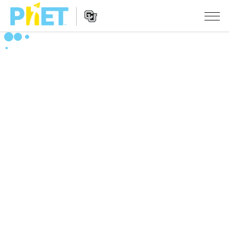
搜
索
PhET
Website
仿真程序
网
Navigation
站
All Sims
STUDIO
物理
About Studio
TEACHING
Customizable Sims
数学
浏览
搜索
Start a Free Trial
化学
分享你的活动
INITIATIVES
Purchase a License
地球科学
Activity Contribution Guidelines
Inclusive Design
登录/注册
生物
Virtual Workshops
PhET Global
登录/注册
Professional Learning with PhET
翻译仿真程序
Data Fluency