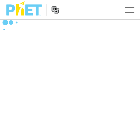
搜
索
PhET
Website
仿真程序
网
Navigation
站
All Sims
STUDIO
物理
About Studio
TEACHING
Customizable Sims
数学
浏览
搜索
Start a Free Trial
化学
分享你的活动
INITIATIVES
Purchase a License
地球科学
Activity Contribution Guidelines
Inclusive Design
登录/注册
生物
Virtual Workshops
PhET Global
登录/注册
Professional Learning with PhET
翻译仿真程序
Data Fluency