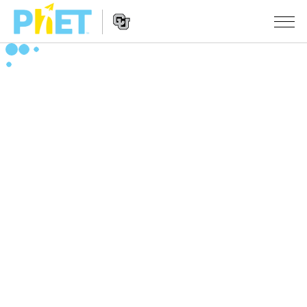
搜
索
PhET
Website
仿真程序
网
Navigation
站
All Sims
STUDIO
物理
About Studio
TEACHING
Customizable Sims
数学
浏览
搜索
Start a Free Trial
化学
分享你的活动
INITIATIVES
Purchase a License
地球科学
Activity Contribution Guidelines
Inclusive Design
登录/注册
生物
Virtual Workshops
PhET Global
登录/注册
Professional Learning with PhET
翻译仿真程序
Data Fluency